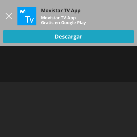
Iniciar sesión
Movistar TV App
B
Movistar TV App
Gratis en Google Play
Descargar