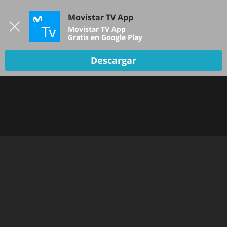
Iniciar sesión
Movistar TV App
B
Movistar TV App
Gratis en Google Play
Descargar