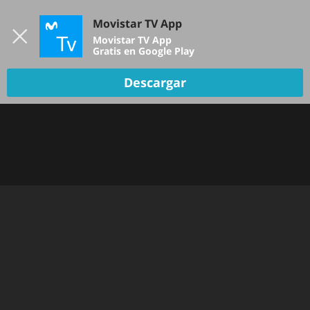
Iniciar sesión
Movistar TV App
B
Movistar TV App
Gratis en Google Play
Descargar