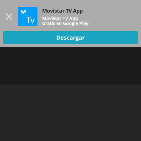
Iniciar sesión
Movistar TV App
B
Movistar TV App
Gratis en Google Play
Descargar