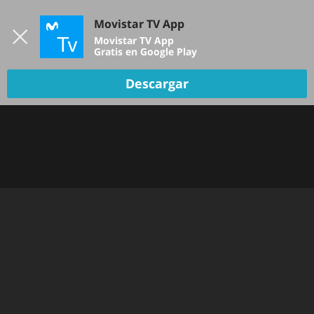
Iniciar sesión
Movistar TV App
B
Movistar TV App
Gratis en Google Play
Descargar