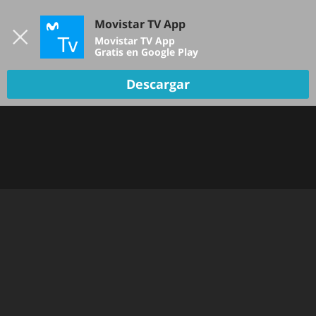
Iniciar sesión
Movistar TV App
B
Movistar TV App
Gratis en Google Play
Descargar