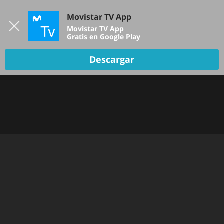
Iniciar sesión
Movistar TV App
B
Movistar TV App
Gratis en Google Play
Descargar