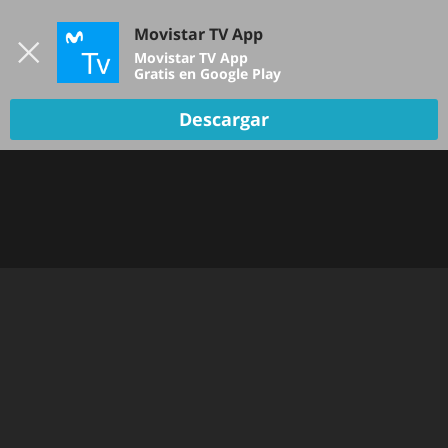
Iniciar sesión
Movistar TV App
B
Movistar TV App
Gratis en Google Play
Descargar