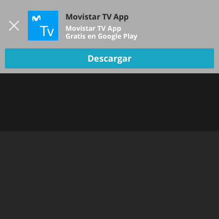
Iniciar sesión
Movistar TV App
B
Movistar TV App
Gratis en Google Play
Descargar