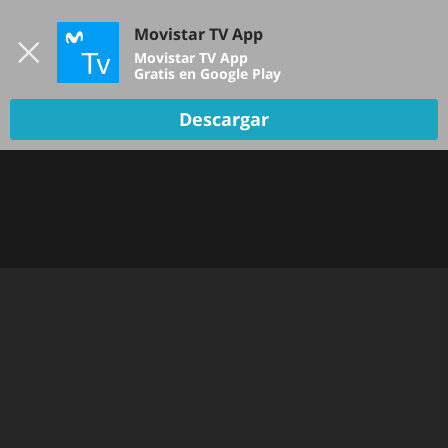
Iniciar sesión
Movistar TV App
B
Movistar TV App
Gratis en Google Play
Descargar