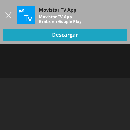
Iniciar sesión
Movistar TV App
B
Movistar TV App
Gratis en Google Play
Descargar