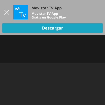
Iniciar sesión
Movistar TV App
B
Movistar TV App
Gratis en Google Play
Descargar