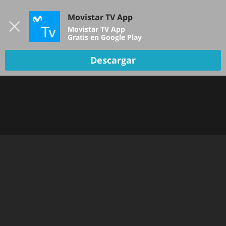
Iniciar sesión
Movistar TV App
B
Movistar TV App
Gratis en Google Play
Descargar