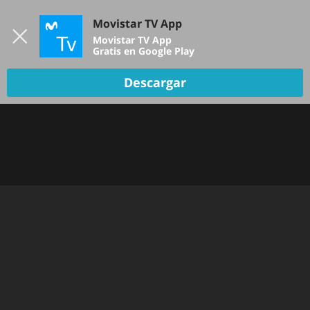
Iniciar sesión
Movistar TV App
B
Movistar TV App
Gratis en Google Play
Descargar