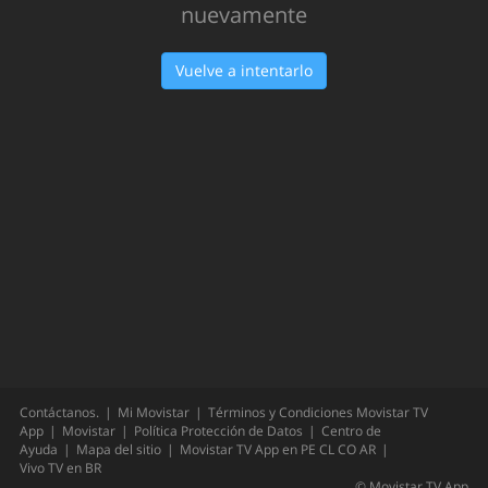
Oops!
Hemos tenido un problema... Inténtalo
nuevamente
Vuelve a intentarlo
Contáctanos.
Mi Movistar
Términos y Condiciones Movistar TV
App
Movistar
Política Protección de Datos
Centro de
Ayuda
Mapa del sitio
Movistar TV App en
PE
CL
CO
AR
Vivo TV en
BR
©
Movistar TV App