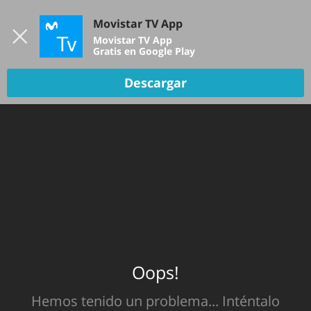
Iniciar sesión
Movistar TV App
B
Movistar TV App
Gratis en Google Play
TV EN VIVO
Descargar