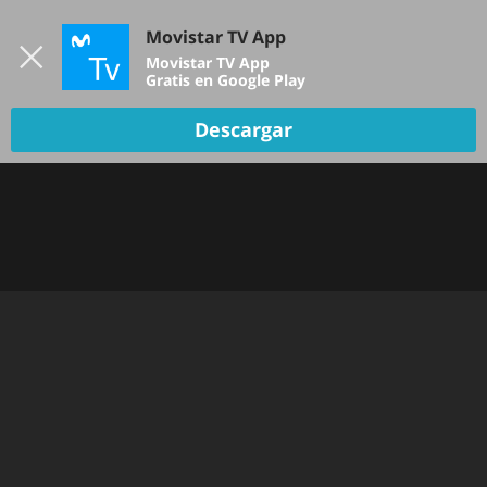
Iniciar sesión
Movistar TV App
B
Movistar TV App
Gratis en Google Play
Descargar