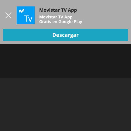
Iniciar sesión
Movistar TV App
B
Movistar TV App
Gratis en Google Play
Descargar