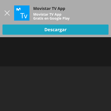
Iniciar sesión
Movistar TV App
B
Movistar TV App
Gratis en Google Play
Descargar