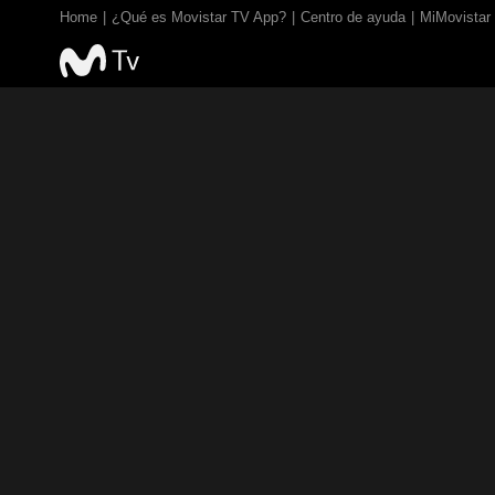
Home
¿Qué es Movistar TV App?
Centro de ayuda
MiMovistar
DEPORTES
NOTICIAS
PELÍCULAS Y SERIES
KI