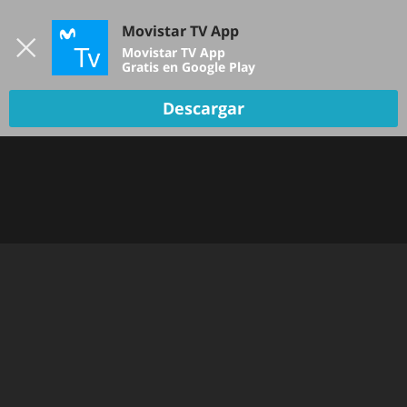
Iniciar sesión
Movistar TV App
B
Movistar TV App
Gratis en Google Play
Descargar