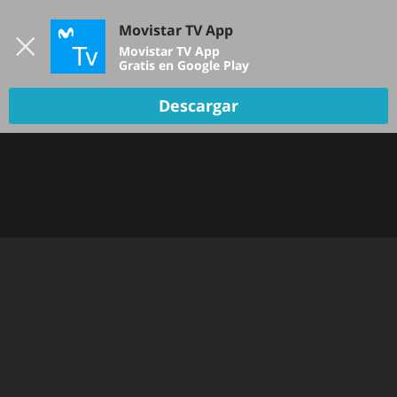
Iniciar sesión
Movistar TV App
B
Movistar TV App
Gratis en Google Play
Descargar