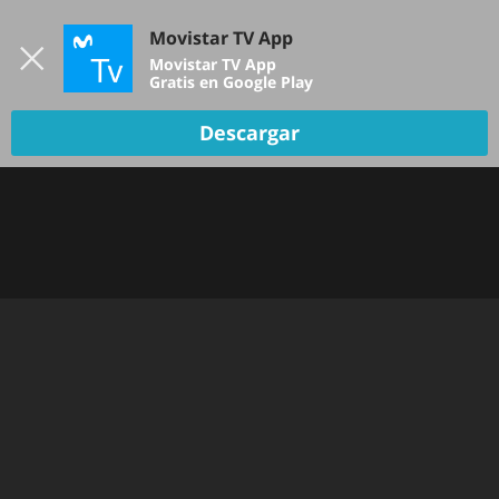
Iniciar sesión
Movistar TV App
B
Movistar TV App
Gratis en Google Play
Descargar