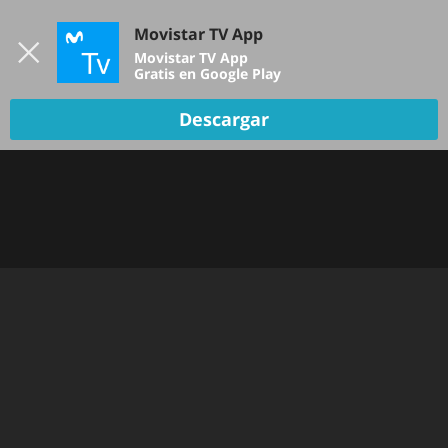
Iniciar sesión
Movistar TV App
B
Movistar TV App
Gratis en Google Play
Descargar