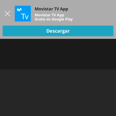
Iniciar sesión
Movistar TV App
B
Movistar TV App
Gratis en Google Play
Descargar