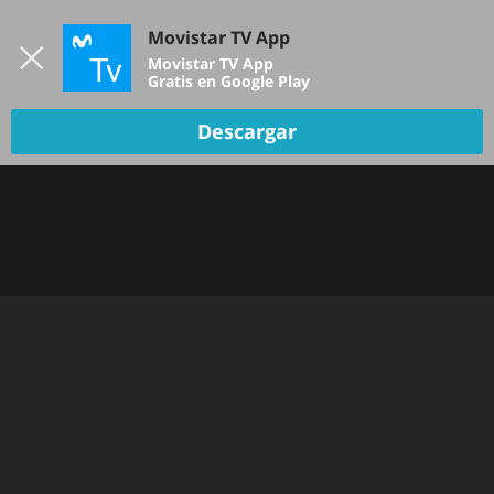
Iniciar sesión
Movistar TV App
B
Movistar TV App
Gratis en Google Play
Descargar