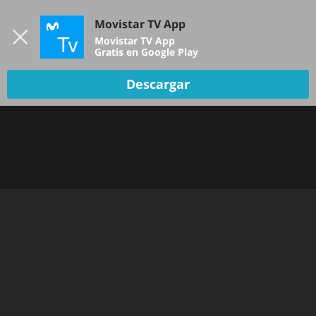
Iniciar sesión
Movistar TV App
B
Movistar TV App
Gratis en Google Play
TV EN VIVO
Descargar