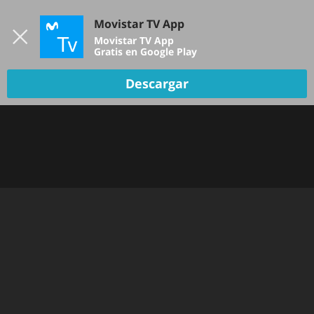
Iniciar sesión
Movistar TV App
B
Movistar TV App
Gratis en Google Play
Descargar