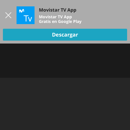
Iniciar sesión
Movistar TV App
B
Movistar TV App
Gratis en Google Play
TV EN VIVO
Descargar