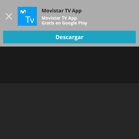
Iniciar sesión
Movistar TV App
B
Movistar TV App
Gratis en Google Play
Descargar