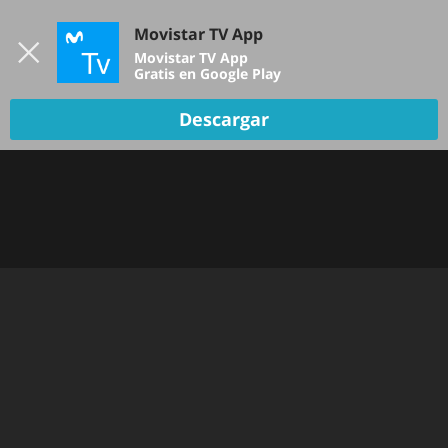
Iniciar sesión
Movistar TV App
B
Movistar TV App
Gratis en Google Play
Descargar