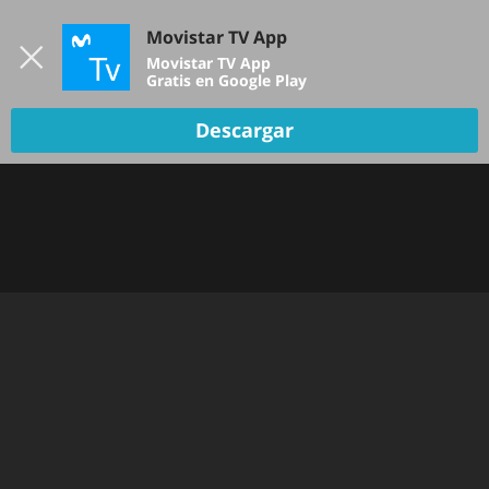
Iniciar sesión
Movistar TV App
B
Movistar TV App
Gratis en Google Play
Descargar