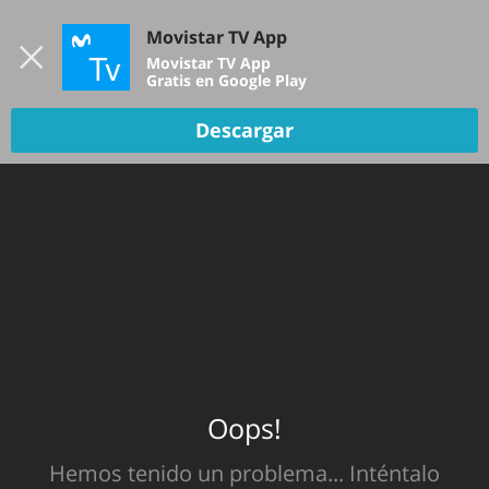
Iniciar sesión
Movistar TV App
B
Movistar TV App
Gratis en Google Play
TV EN VIVO
Descargar