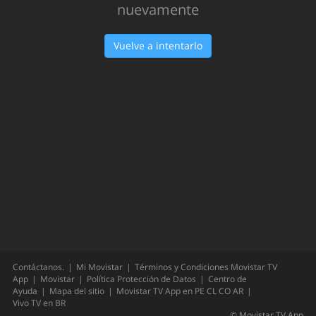
Oops!
Hemos tenido un problema... Inténtalo
nuevamente
Vuelve a intentarlo
Contáctanos.
Mi Movistar
Términos y Condiciones Movistar TV
App
Movistar
Política Protección de Datos
Centro de
Ayuda
Mapa del sitio
Movistar TV App en
PE
CL
CO
AR
Vivo TV en
BR
©
Movistar TV App