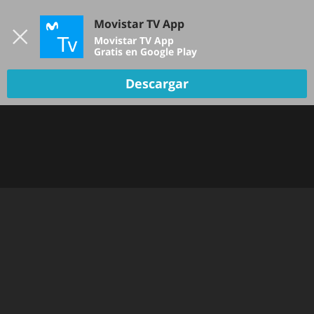
Iniciar sesión
Movistar TV App
B
Movistar TV App
Gratis en Google Play
TV EN VIVO
Descargar