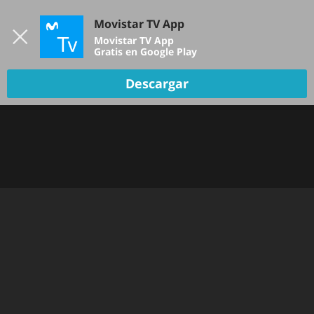
Iniciar sesión
Movistar TV App
B
Movistar TV App
Gratis en Google Play
Descargar