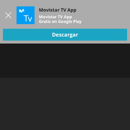
Iniciar sesión
Movistar TV App
B
Movistar TV App
Gratis en Google Play
TV EN VIVO
Descargar