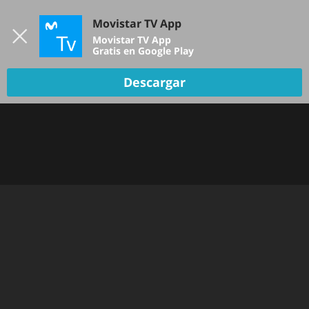
Iniciar sesión
Movistar TV App
B
Movistar TV App
Gratis en Google Play
Descargar