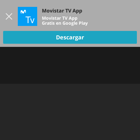
Iniciar sesión
Movistar TV App
B
Movistar TV App
Gratis en Google Play
Descargar