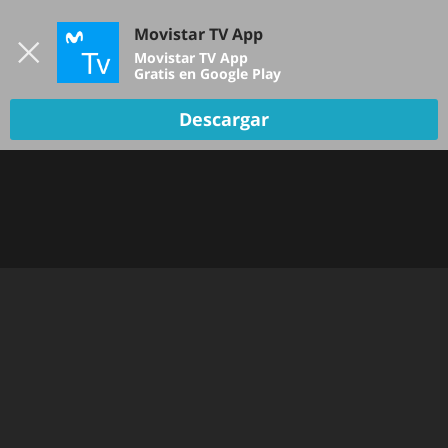
Iniciar sesión
Movistar TV App
B
Movistar TV App
Gratis en Google Play
Descargar