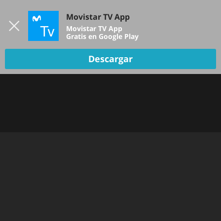
Iniciar sesión
Movistar TV App
B
Movistar TV App
Gratis en Google Play
Descargar