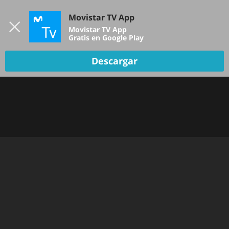
Iniciar sesión
Movistar TV App
B
Movistar TV App
Gratis en Google Play
Descargar