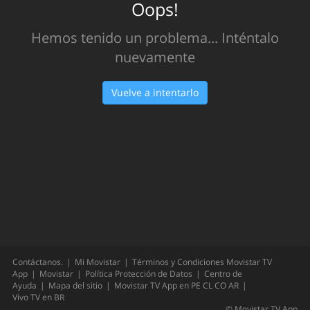
Oops!
Hemos tenido un problema... Inténtalo
nuevamente
Vuelve a intentarlo
Contáctanos.
Mi Movistar
Términos y Condiciones Movistar TV
App
Movistar
Política Protección de Datos
Centro de
Ayuda
Mapa del sitio
Movistar TV App en
PE
CL
CO
AR
Vivo TV en
BR
©
Movistar TV App