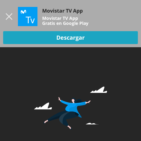
Iniciar sesión
Movistar TV App
B
Movistar TV App
Gratis en Google Play
Descargar