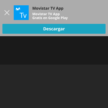
Iniciar sesión
Movistar TV App
B
Movistar TV App
Gratis en Google Play
Descargar