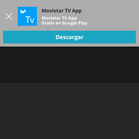
Iniciar sesión
Movistar TV App
B
Movistar TV App
Gratis en Google Play
Descargar