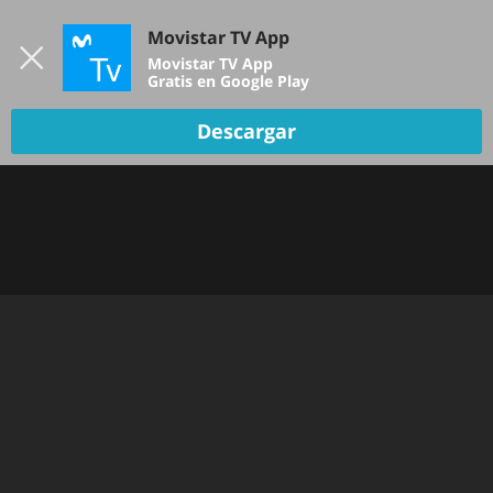
Iniciar sesión
Movistar TV App
B
Movistar TV App
Gratis en Google Play
TV EN VIVO
Descargar