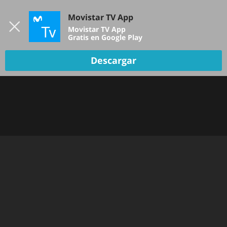
Iniciar sesión
Movistar TV App
B
Movistar TV App
Gratis en Google Play
Descargar