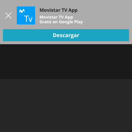
Iniciar sesión
Movistar TV App
B
Movistar TV App
Gratis en Google Play
Descargar