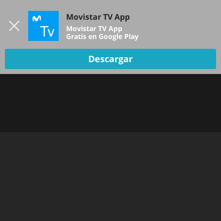
Iniciar sesión
Movistar TV App
B
Movistar TV App
Gratis en Google Play
Descargar