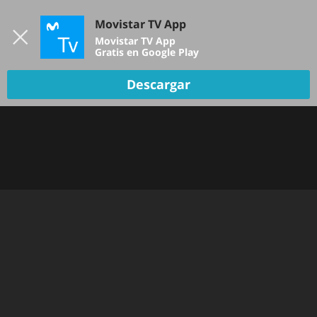
Iniciar sesión
Movistar TV App
B
Movistar TV App
Gratis en Google Play
TV EN VIVO
Descargar