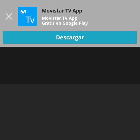
Iniciar sesión
Movistar TV App
B
Movistar TV App
Gratis en Google Play
Descargar