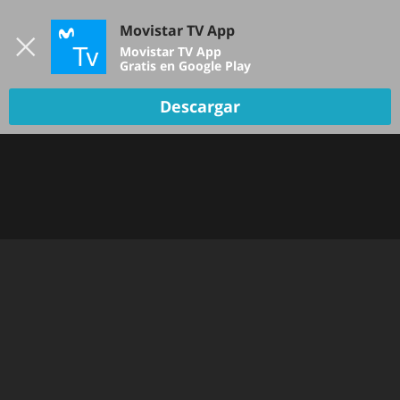
Iniciar sesión
Movistar TV App
B
Movistar TV App
Gratis en Google Play
Descargar